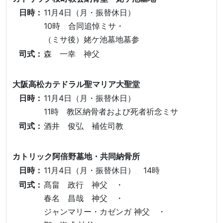
日時：
11月4日（月・振替休日）
10時 合同追悼ミサ・
（ミサ後）姥ケ池墓地墓参
司式：
森 一幸 神父
大阪高松カテドラル聖マリア大聖堂
日時：
11月4日（月・振替休日）
11時 教区納骨者および死者祈念ミサ
司式：
酒井 俊弘 補佐司教
カトリック阿倍野墓地・共同納骨所
日時：
11月4日（月・振替休日） 14時
司式：
髙畠 政行 神父 ・
春名 昌哉 神父 ・
ジャンマリー・カゼンガ 神父 ・