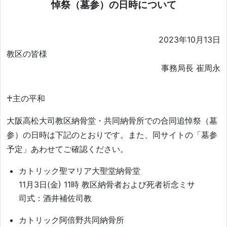
悼祭（墓参）の日時について
2023年10月13日
教区の皆様
事務局長 崔周永
♰主の平和
大阪高松大司教区納骨堂・共同納骨所での合同追悼祭（墓
参）の日時は下記のとおりです。また、同サイトの「墓参
予定」あわせてご確認ください。
カトリック聖マリア大聖堂納骨堂
11月3日(金) 11時 教区納骨者および死者祈念ミサ
司式：酒井補佐司教
カトリック阿倍野共同納骨所