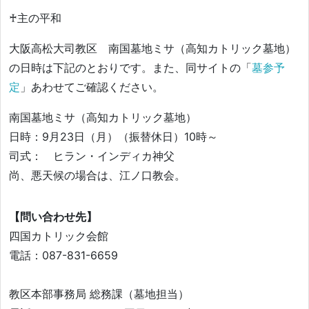
♰主の平和
大阪高松大司教区 南国墓地ミサ（高知カトリック墓地）
の日時は下記のとおりです。また、同サイトの「
墓参予
定
」あわせてご確認ください。
南国墓地ミサ（高知カトリック墓地）
日時：9月23日（月）（振替休日）10時～
司式： ヒラン・インディカ神父
尚、悪天候の場合は、江ノ口教会。
【問い合わせ先】
四国カトリック会館
電話：087-831-6659
教区本部事務局 総務課（墓地担当）